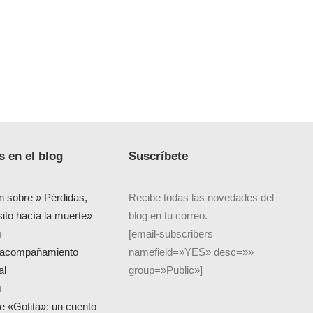
 en el blog
Suscríbete
n sobre » Pérdidas,
Recibe todas las novedades del
sito hacía la muerte»
blog en tu correo.
[email-subscribers
4
 acompañamiento
namefield=»YES» desc=»»
al
group=»Public»]
4
de «Gotita»: un cuento