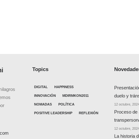
Topics
Novedades
ni
DIGITAL
HAPPINESS
Presentació
milagros
duelo y trán
INNOVACIÓN
MDIRMKON2011
cemos
NOMADAS
POLÍTICA
12 octubre, 202
por
Proceso de
POSITIVE LEADERSHIP
REFLEXIÓN
transperson
12 octubre, 202
l.com
La historia 