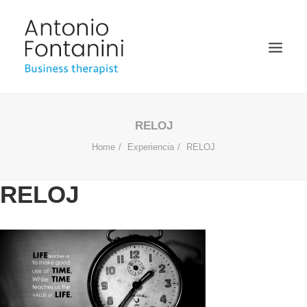
BUSINESS THERAPIST
RELOJ
Home
Experiencia
RELOJ
SPEAKER
ACADÉMICO
RELOJ
BIOGRAFÍA
BLOG
MULTIMEDIA