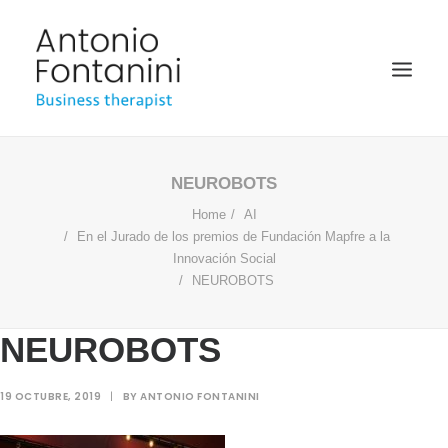
BUSINESS THERAPIST
NEUROBOTS
Home
AI
SPEAKER
En el Jurado de los premios de Fundación Mapfre a la
ACADÉMICO
Innovación Social
NEUROBOTS
BIOGRAFÍA
BLOG
NEUROBOTS
MULTIMEDIA
19 OCTUBRE, 2019
|
BY
ANTONIO FONTANINI