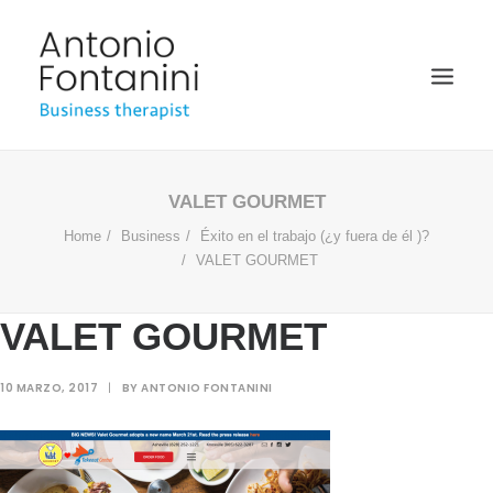
BUSINESS THERAPIST
VALET GOURMET
Home
Business
Éxito en el trabajo (¿y fuera de él )?
SPEAKER
VALET GOURMET
ACADÉMICO
BIOGRAFÍA
VALET GOURMET
BLOG
10 MARZO, 2017
|
BY
ANTONIO FONTANINI
MULTIMEDIA