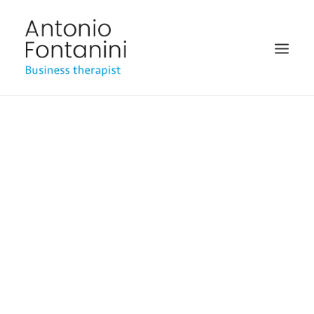
BUSINESS THERAPIST
SPEAKER
ACADÉMICO
BIOGRAFÍA
I´M POSSIBLE
BLOG
MULTIMEDIA
15 FEBRERO, 2014
|
IN
GENERAL
|
BY
ANTONIO FONTANINI