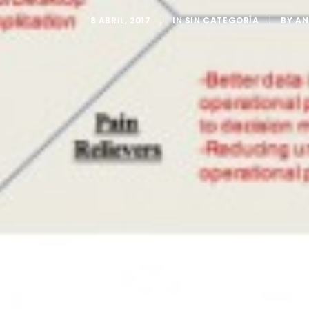
8 ABRIL, 2017
|
IN
SIN CATEGORÍA
|
BY
AN