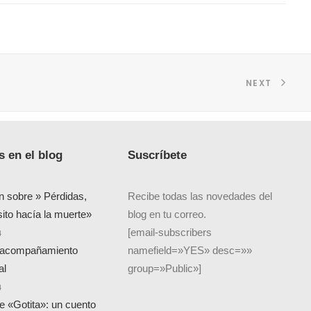
NEXT
 en el blog
Suscríbete
n sobre » Pérdidas,
Recibe todas las novedades del
sito hacía la muerte»
blog en tu correo.
[email-subscribers
4
 acompañamiento
namefield=»YES» desc=»»
al
group=»Public»]
4
de «Gotita»: un cuento