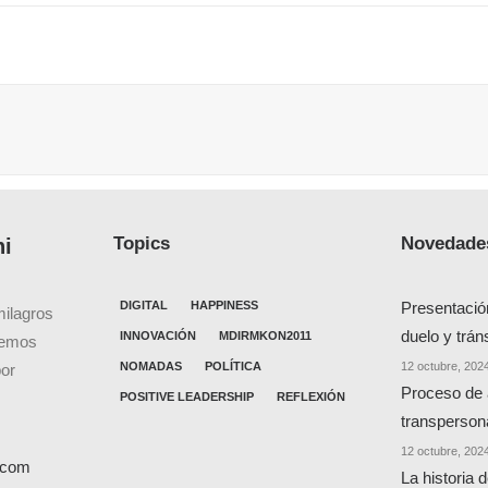
Topics
Novedades
ni
DIGITAL
HAPPINESS
Presentació
milagros
duelo y trán
INNOVACIÓN
MDIRMKON2011
cemos
NOMADAS
POLÍTICA
12 octubre, 202
por
Proceso de
POSITIVE LEADERSHIP
REFLEXIÓN
transperson
12 octubre, 202
l.com
La historia 