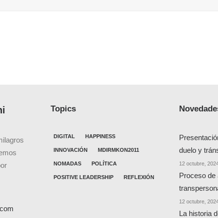
Topics
Novedades
ni
DIGITAL
HAPPINESS
Presentació
milagros
duelo y trán
INNOVACIÓN
MDIRMKON2011
cemos
NOMADAS
POLÍTICA
12 octubre, 202
por
Proceso de
POSITIVE LEADERSHIP
REFLEXIÓN
transperson
12 octubre, 202
l.com
La historia 