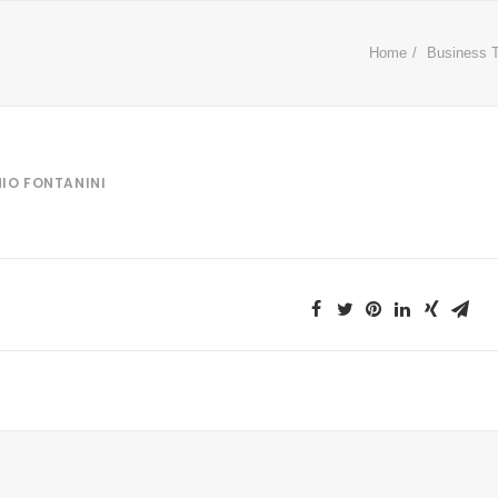
Home
Business T
IO FONTANINI