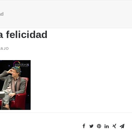
ad
 felicidad
BAJO