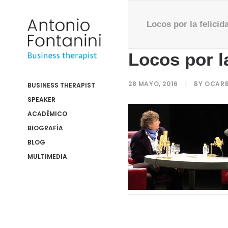
Locos por la felicid
Locos por la
28 MAYO, 2016
|
BY
OCAR
BUSINESS THERAPIST
SPEAKER
ACADÉMICO
BIOGRAFÍA
BLOG
MULTIMEDIA