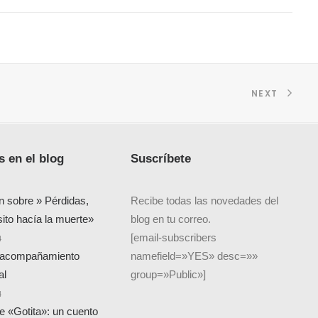
NEXT
 en el blog
Suscríbete
n sobre » Pérdidas,
Recibe todas las novedades del
sito hacía la muerte»
blog en tu correo.
[email-subscribers
4
 acompañamiento
namefield=»YES» desc=»»
al
group=»Public»]
4
de «Gotita»: un cuento