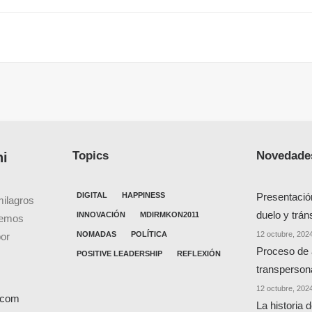
Topics
Novedades
ni
DIGITAL
HAPPINESS
Presentació
milagros
duelo y trán
INNOVACIÓN
MDIRMKON2011
cemos
NOMADAS
POLÍTICA
12 octubre, 202
por
Proceso de
POSITIVE LEADERSHIP
REFLEXIÓN
transperson
12 octubre, 202
l.com
La historia 