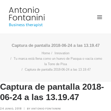
BUSINESS THERAPIST
Captura de pantalla 2018-06-24 a las 13.19.47
Home
Innovation
SPEAKER
Tu marca está llena como un huevo de Pasqua o vacía como
ACADÉMICO
la Torre de Pisa
Captura de pantalla 2018-06-24 a las 13.19.47
BIOGRAFÍA
BLOG
Captura de pantalla 2018-
MULTIMEDIA
06-24 a las 13.19.47
24 JUNIO, 2018
|
BY
ANTONIO FONTANINI