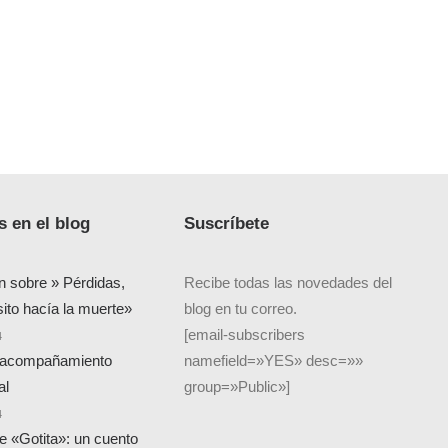
 en el blog
Suscríbete
n sobre » Pérdidas,
Recibe todas las novedades del
sito hacía la muerte»
blog en tu correo.
[email-subscribers
4
 acompañamiento
namefield=»YES» desc=»»
al
group=»Public»]
4
de «Gotita»: un cuento