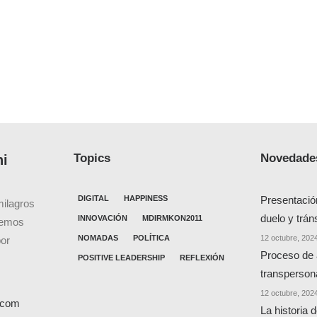
Topics
Novedades
ni
DIGITAL
HAPPINESS
Presentació
milagros
duelo y trán
INNOVACIÓN
MDIRMKON2011
cemos
NOMADAS
POLÍTICA
12 octubre, 202
por
Proceso de
POSITIVE LEADERSHIP
REFLEXIÓN
transperson
12 octubre, 202
l.com
La historia 