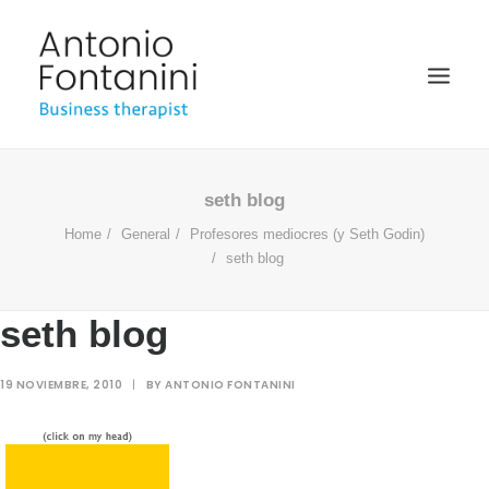
BUSINESS THERAPIST
seth blog
Home
General
Profesores mediocres (y Seth Godin)
SPEAKER
seth blog
ACADÉMICO
BIOGRAFÍA
seth blog
BLOG
19 NOVIEMBRE, 2010
|
BY
ANTONIO FONTANINI
MULTIMEDIA