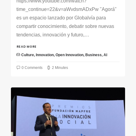
https://www.youtube.com/watch?
time_continue=22&v=aWvdsmADxPw "Agorá"
es un espacio lanzado por Globalvía para
compartir conocimiento, debatir sobre nuevas
tendencias, innovación y futuro,…
READ MORE
Culture
,
Innovation
,
Open Innovation
,
Business
,
AI
0 Comments
2 Minutes