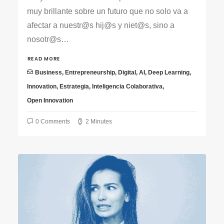
muy brillante sobre un futuro que no solo va a
afectar a nuestr@s hij@s y niet@s, sino a
nosotr@s…
READ MORE
Business
,
Entrepreneurship
,
Digital
,
AI
,
Deep Learning
,
Innovation
,
Estrategia
,
Inteligencia Colaborativa
,
Open Innovation
0 Comments
2 Minutes